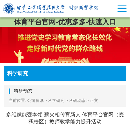
体育平台官网-优惠多多-快速入口
科学研究
科研动态
当前位置:
公司资讯
>
科学研究
>
科研动态
>
正文
多维赋能强本领 薪火相传育新人 体育平台官网（麦
积校区）教师教学能力提升活动